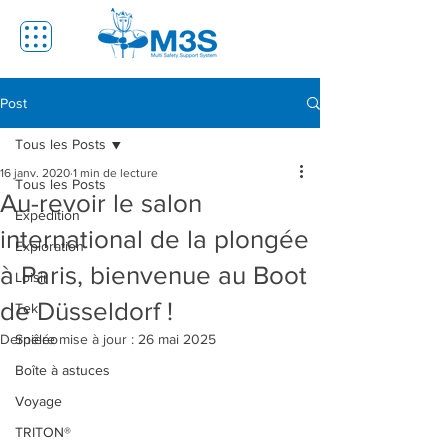
Post
Tous les Posts
16 janv. 2020
1 min de lecture
Tous les Posts
Au-revoir le salon
Expédition
international de la plongée
Exploration
à Paris, bienvenue au Boot
Loisir
de Düsseldorf !
Tek
Dernière mise à jour :
Spéléo
26 mai 2025
Boîte à astuces
Voyage
TRITON®