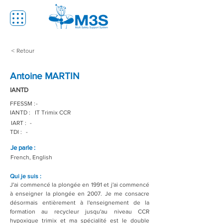
< Retour
Antoine MARTIN
IANTD
FFESSM :
-
IANTD :
IT Trimix CCR
IART :
-
TDI :
-
Je parle :
French, English
Qui je suis :
J'ai commencé la plongée en 1991 et j'ai commencé 
à enseigner la plongée en 2007. Je me consacre 
désormais entièrement à l'enseignement de la 
formation au recycleur jusqu'au niveau CCR 
hypoxique trimix et ma spécialité est le double 