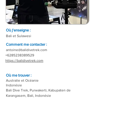
Où j'enseigne :
Bali et Sulawesi
Comment me contacter :
antoine@balidivetrek.com
+6285238389529
https://balidivetrek.com
Où me trouver :
Australie et Océanie
Indonésie
Bali Dive Trek, Purwakerti, Kabupaten de
Karangasem, Bali, Indonésie