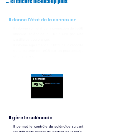
... et encore beaucoup plus
Il donne l'état de la connexion
Il informe sur l'état de la connexion de l'eGB
(module solénoïde du NEPTUN) par une
pastille vert ou orange.
Il informe également sur
l'état de la capacité
de la batterie de l'eGB par un pourcentage
et une tension.
Il gère le solénoïde
Il permet le contrôle du solénoïde suivant