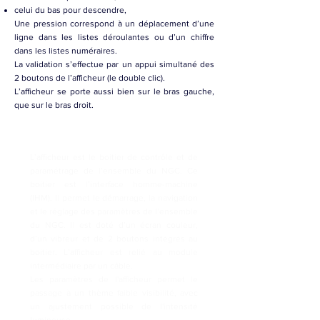
celui du bas pour descendre,
Une pression correspond à un déplacement d’une
ligne dans les listes déroulantes ou d’un chiffre
dans les listes numéraires.
La validation s’effectue par un appui simultané des
2 boutons de l’afficheur (le double clic).
L’afficheur se porte aussi bien sur le bras gauche,
que sur le bras droit.
L’afficheur est le boitier de contrôle et de
paramétrage de l’ensemble du NGC. Ce
boitier est l’interface homme-machine
(IHM). Il permet le démarrage, la navigation
et le réglage des paramètres de l’ensemble
du NGC. Il est doté d’un écran couleur,
d’un vibreur et de 2 boutons intégrés au
boitier. L’afficheur est relié au module
intermédiaire par un câble.
Les paramètres de l'afficheur permet le
passage à un thème faible visibilité, avec
un ajustement possible de l'intensité