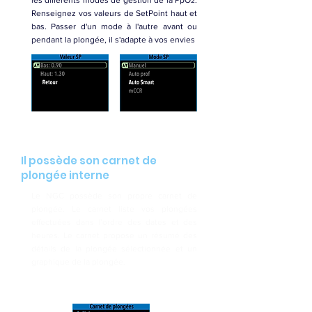
les différents modes de gestion de la PpO
.
2
Renseignez vos valeurs de SetPoint haut et
bas. Passer d'un mode à l'autre avant ou
pendant la plongée, il s'adapte à vos envies
Il possède son carnet de
plongée interne
Le NGC possède son propre carnet de
plongée. Le carnet liste vos plongées
effectuées dans l’ordre des dates et des
heures. Le carnet propose un résumé des
détails de la
plongée sélectionnée et un
graphique de la plongée.