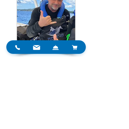
Christian HEYLEN
IANTD
Afrique australe
Madagascar
Vous souhaitez devenir instructeur sur
TRITON, la connaissance et l'expérience
de Christian est sans faille.
Learn more