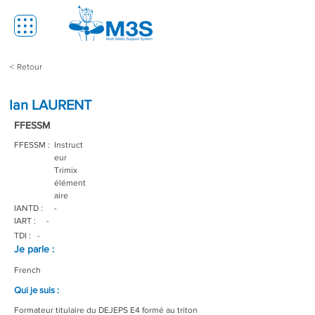
< Retour
Ian LAURENT
FFESSM
FFESSM :
Instruct
eur
Trimix
élément
aire
IANTD :
-
IART :
-
TDI :
-
Je parle :
French
Qui je suis :
Formateur titulaire du DEJEPS E4 formé au triton 