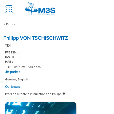
< Retour
Philipp VON TSCHISCHWITZ
TDI
FFESSM :
-
IANTD :
-
IART :
-
TDI :
Instructeur Air déco
Je parle :
German, English
Qui je suis :
Profil en attente d'informations de Philipp 😎