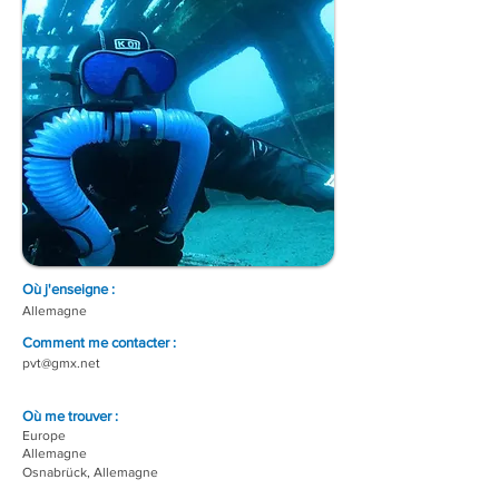
Où j'enseigne :
Allemagne
Comment me contacter :
pvt@gmx.net
Où me trouver :
Europe
Allemagne
Osnabrück, Allemagne