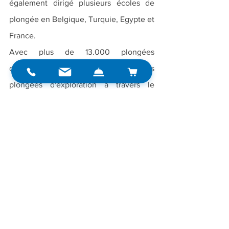
également dirigé plusieurs écoles de 
plongée en Belgique, Turquie, Egypte et 
France.
Avec plus de 13.000 plongées 
d’expérience, j'ai réalisé de nombreuses 
plongées d'exploration à travers le 
monde (Egypte, Micronésie, Tunisie, 
Méditerranée...). En 2008, je fais 
notamment partie de l’expédition 
internationale qui explore la célèbre 
épave du Britannic en Grèce.