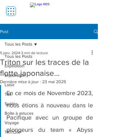
Post
Tous les Posts
5 janv. 2024
3 min de lecture
Tous les Posts
Triton sur les traces de la
Expédition
flotte japonaise…
Exploration
Dernière mise à jour :
23 mai 2025
Loisir
En ce mois de Novembre 2023, 
Tek
Spéléo
nous étions à nouveau dans le 
Boîte à astuces
Pacifique avec un groupe de 
Voyage
plongeurs du team « Abyss 
TRITON®