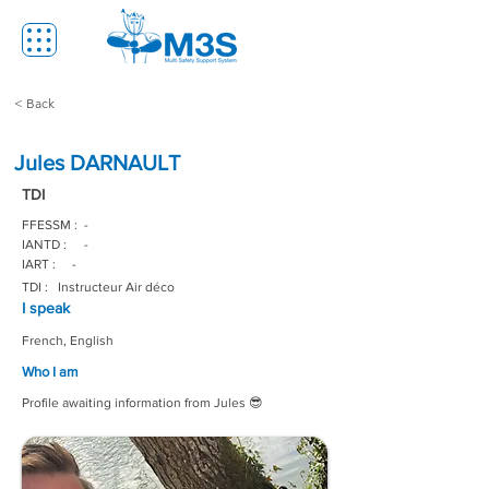
< Back
Jules DARNAULT
TDI
FFESSM :
-
IANTD :
-
IART :
-
TDI :
Instructeur Air déco
I speak
French, English
Who I am
Profile awaiting information from Jules 😎